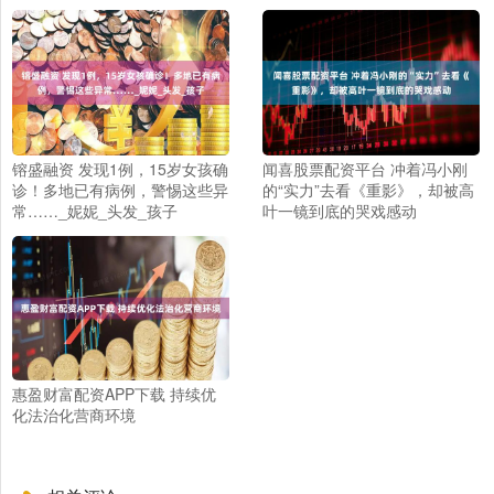
镕盛融资 发现1例，15岁女孩确
闻喜股票配资平台 冲着冯小刚
诊！多地已有病例，警惕这些异
的“实力”去看《重影》，却被高
常……_妮妮_头发_孩子
叶一镜到底的哭戏感动
惠盈财富配资APP下载 持续优
化法治化营商环境