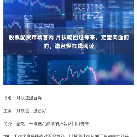
书名：月扶疏澹台烬
主角：月扶疏，澹台烬
简介：忽然，一道低沉醇厚的声音从门口传来。
“妈，工作这事是扶疏对不起筱筱，以后我让扶疏的工资都交给筱筱，