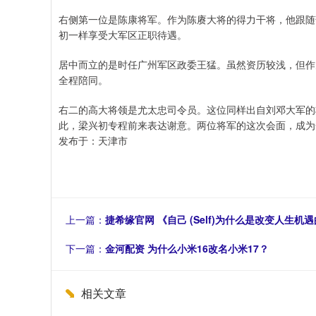
右侧第一位是陈康将军。作为陈赓大将的得力干将，他跟随
初一样享受大军区正职待遇。
居中而立的是时任广州军区政委王猛。虽然资历较浅，但作
全程陪同。
右二的高大将领是尤太忠司令员。这位同样出自刘邓大军的
此，梁兴初专程前来表达谢意。两位将军的这次会面，成为
发布于：天津市
上一篇：
捷希缘官网 《自己 (Self)为什么是改变人
下一篇：
金河配资 为什么小米16改名小米17？
相关文章