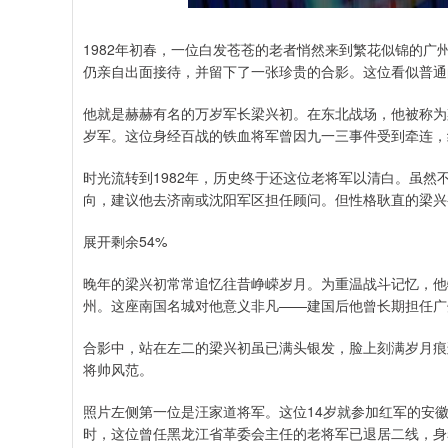
1982年初春，一位白发苍苍的老者悄然来到繁花似锦的
仍亲自出面接待，并留下了一张珍贵的合影。这位看似普通
他就是赫赫有名的万岁军长梁兴初。在东北战场，他被称为
岁军。这位身经百战的铁血将军曾因九一三事件受到牵连，
时光流转到1982年，历史终于还这位老将军以清白。虽
向，建议他去济南或沈阳军区担任顾问。但性格耿直的梁兴
展开剩余54%
晚年的梁兴初常常追忆往昔峥嵘岁月。为重温战斗记忆，他
州。这座南国名城对他意义非凡——建国后他曾长期担任广
合影中，站在左二的梁兴初虽已满头银发，脸上刻满岁月痕
将帅风范。
照片左侧第一位是汪家道将军。这位14岁就参加红军的安徽
时，这位曾任黑龙江省革委会主任的老将军已退居二线，身