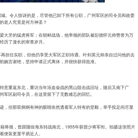
广州城。令人惊讶的是，尽管他已卸下所有公职，广州军区的司令员和政委
的老人究竟是何方神圣？
梁大牙的猛虎将军；在朝鲜战场，他率领的部队被彭德怀元帅赞誉为万
经历了漫长的审查岁月。
然不再担任实职，但他仍享受大军区正职待遇。叶剑英元帅亲自过问他的去
初婉言谢绝，坚持申请正式离休，并很快获得批准。
特意重返东北，重访当年浴血奋战的黑山阻击战旧址，随后又南下广
州军区副司令员，在这里留下了无数难忘的回忆。
迹，但那双炯炯有神的眼睛依然透着军人特有的坚毅，举手投足间尽显
籍将领，曾跟随徐海东转战南北，1955年获授少将军衔。拍摄这张照片
着便装更显平易近人。