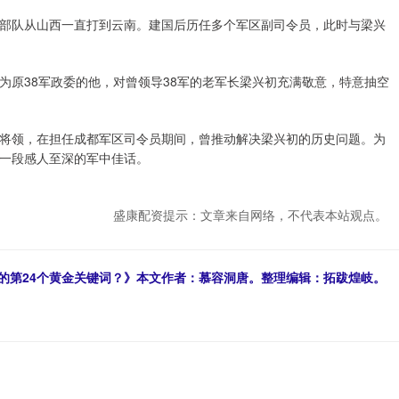
部队从山西一直打到云南。建国后历任多个军区副司令员，此时与梁兴
为原38军政委的他，对曾领导38军的老军长梁兴初充满敬意，特意抽空
将领，在担任成都军区司令员期间，曾推动解决梁兴初的历史问题。为
一段感人至深的军中佳话。
盛康配资提示：文章来自网络，不代表本站观点。
生机遇的第24个黄金关键词？》本文作者：慕容洞唐。整理编辑：拓跋煌岐。