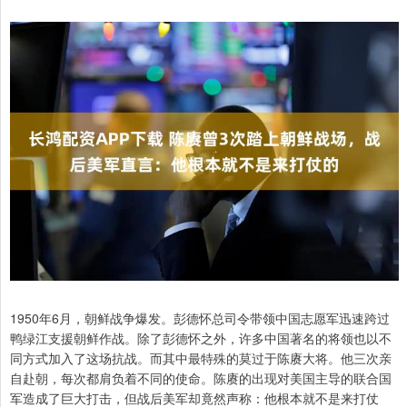
1950年6月，朝鲜战争爆发。彭德怀总司令带领中国志愿军迅速跨过
鸭绿江支援朝鲜作战。除了彭德怀之外，许多中国著名的将领也以不
同方式加入了这场抗战。而其中最特殊的莫过于陈赓大将。他三次亲
自赴朝，每次都肩负着不同的使命。陈赓的出现对美国主导的联合国
军造成了巨大打击，但战后美军却竟然声称：他根本就不是来打仗