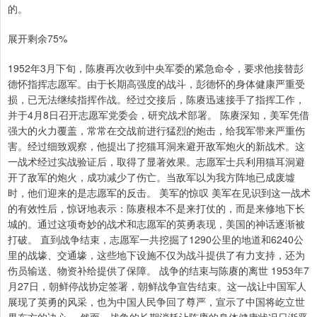
的。
展开剩余75%
1952年3月下旬，陈赓再次收到中央军委的紧急命令，要求他接替彭
德怀指挥志愿军。由于长期高强度的战斗，彭德怀的身体健康严重受
损，已无法继续指挥作战。经过交接后，陈赓迅速接手了指挥工作，
并于4月8日召开志愿军党委会，研究战术部署。 陈赓深知，美军凭借
强大的火力覆盖，常常在交战前进行猛烈的炮击，给我军带来严重伤
害。经过细致观察，他提出了挖猫耳洞来避开敌军炮火的新战术。这
一战术经过实战验证后，取得了显著效果。志愿军士兵利用猫耳洞避
开了敌军的炮火，成功减少了伤亡。当敌军以为我方阵地已成废墟
时，他们迎来的是志愿军的反击。 美军的惊叹 美军在见识到这一战术
的有效性后，惊讶地表示：陈赓根本不是来打仗的，而是来修地下长
城的。通过这项奇妙的战术和志愿军的英勇表现，美国的神话逐渐被
打破。 直到战争结束，志愿军一共挖掘了1290公里的地道和6240公
里的战壕、交通壕，这些地下设施不仅为战斗提供了有力支持，还为
伤员输送、物资补给提供了保障。 战争的结束与陈赓的离世 1953年7
月27日，朝鲜停战协定签署，朝鲜战争宣告结束。这一战让中国军人
展现了英勇的风采，也为中国人民争回了尊严，宣示了中国将屹立世