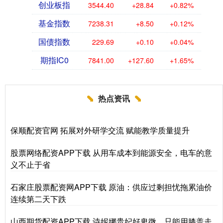
创业板指
3544.40
+28.84
+0.82%
基金指数
7238.31
+8.50
+0.12%
国债指数
229.69
+0.10
+0.04%
期指IC0
7841.00
+127.60
+1.65%
热点资讯
保顺配资官网 拓展对外研学交流 赋能教学质量提升
股票网络配资APP下载 从用车成本到能源安全，电车的意
义不止于省
石家庄股票配资网APP下载 原油：供应过剩担忧拖累油价
连续第二天下跌
山西期货配资APP下载 诗妮娜贵妃好卑微，只能用膝盖走