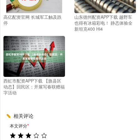
高亿配资官网 长城军工触及跌
山东德州配资APP下载 越野车
停
也得有冰箱彩电！ 静态体验全
新坦克400 Hi4
西虹市配资APP下载 【旗县区
动态】回民区：开展写春联赠福
字活动
相关评论
本文评分
*