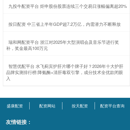
​九投牛配资平台 炬申股份股票连续三个交易日涨幅偏离超20%
​按日配资 中三省上半年GDP超7.2万亿，内需潜力不断释放
​瑞和网配资平台 浙江对2025年大型演唱会及音乐节进行奖
补，奖金最高100万元
​智慧优配平台 水飞蓟宾护肝片哪个牌子好？2026年十大护肝
品牌实测排行榜:降氨酶+清肝毒双引擎，成分技术全优款闭眼
入
盛康配资
配资网站
按天配资
配资平台查询
友情链接：