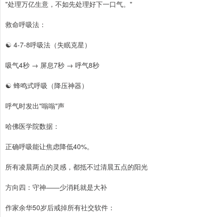
"处理万亿生意，不如先处理好下一口气。"
救命呼吸法：
☯ 4-7-8呼吸法（失眠克星）
吸气4秒 → 屏息7秒 → 呼气8秒
☯ 蜂鸣式呼吸（降压神器）
呼气时发出"嗡嗡"声
哈佛医学院数据：
正确呼吸能让焦虑降低40%。
所有凌晨两点的灵感，都抵不过清晨五点的阳光
方向四：守神——少消耗就是大补
作家余华50岁后戒掉所有社交软件：