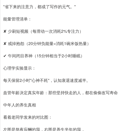
"省下来的注意力，都成了写作的元气。"
能量管理清单：
✘ 少刷短视频（每滑动一次消耗2%专注力）
✘ 戒掉抱怨（20分钟负能量=消耗1碗米饭热量）
✔ 午间闭目养神（15分钟相当于2小时睡眠）
心理学实验显示：
每天保留2小时"心神不耗"，认知衰退速度减半。
血管年龄决定真实年龄：那些坚持快走的人，都在偷偷改写寿命
中年人的养生真相
看着老同学发来的对比图：
左图是熬夜应酬的我，右图是养生半年的我，