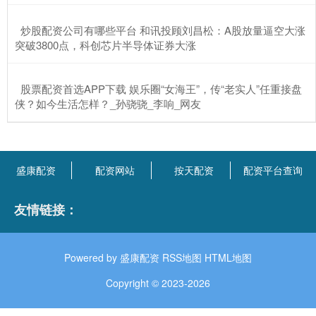
​炒股配资公司有哪些平台 和讯投顾刘昌松：A股放量逼空大涨
突破3800点，科创芯片半导体证券大涨
​股票配资首选APP下载 娱乐圈“女海王”，传“老实人”任重接盘
侠？如今生活怎样？_孙骁骁_李响_网友
盛康配资
配资网站
按天配资
配资平台查询
友情链接：
Powered by
盛康配资
RSS地图
HTML地图
Copyright
© 2023-2026