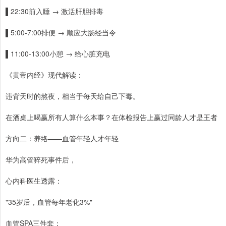
▌22:30前入睡 → 激活肝胆排毒
▌5:00-7:00排便 → 顺应大肠经当令
▌11:00-13:00小憩 → 给心脏充电
《黄帝内经》现代解读：
违背天时的熬夜，相当于每天给自己下毒。
在酒桌上喝赢所有人算什么本事？在体检报告上赢过同龄人才是王者
方向二：养络——血管年轻人才年轻
华为高管猝死事件后，
心内科医生透露：
"35岁后，血管每年老化3%"
血管SPA三件套：