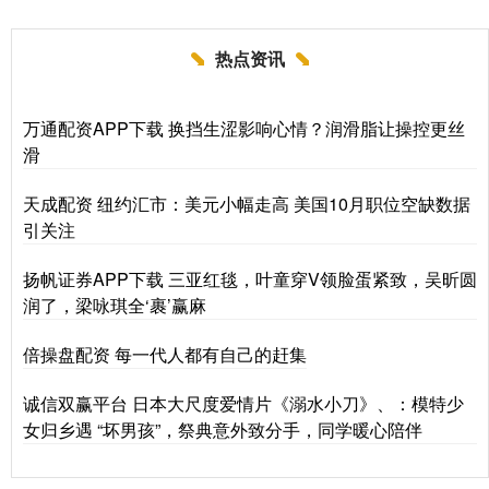
热点资讯
万通配资APP下载 换挡生涩影响心情？润滑脂让操控更丝
滑
天成配资 纽约汇市：美元小幅走高 美国10月职位空缺数据
引关注
扬帆证券APP下载 三亚红毯，叶童穿V领脸蛋紧致，吴昕圆
润了，梁咏琪全‘裹’赢麻
倍操盘配资 每一代人都有自己的赶集
诚信双赢平台 日本大尺度爱情片《溺水小刀》、：模特少
女归乡遇 “坏男孩”，祭典意外致分手，同学暖心陪伴