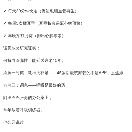
✔ 每天30分钟快走（促进毛细血管再生）
✔ 每周3次揉耳垂（耳垂折痕是冠心病预警）
✔ 早晚拍打肘窝（排出心肺毒素）
诺贝尔奖研究证实：
保持血管弹性，能延缓衰老15年。
刷屏一时爽，耗神火葬场——45岁后最该卸载的不是APP，是焦虑
方向三：调息——呼吸是最好的药
阿里巴巴张勇的办公桌上，
常年放着呼吸训练器。
他公开说过：