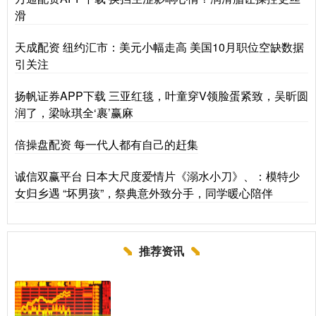
滑
天成配资 纽约汇市：美元小幅走高 美国10月职位空缺数据
引关注
扬帆证券APP下载 三亚红毯，叶童穿V领脸蛋紧致，吴昕圆
润了，梁咏琪全‘裹’赢麻
倍操盘配资 每一代人都有自己的赶集
诚信双赢平台 日本大尺度爱情片《溺水小刀》、：模特少
女归乡遇 “坏男孩”，祭典意外致分手，同学暖心陪伴
推荐资讯