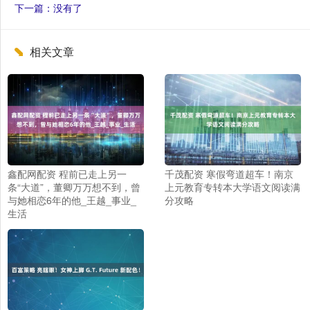
下一篇：没有了
相关文章
鑫配网配资 程前已走上另一
千茂配资 寒假弯道超车！南京
条“大道”，董卿万万想不到，曾
上元教育专转本大学语文阅读满
与她相恋6年的他_王越_事业_
分攻略
生活