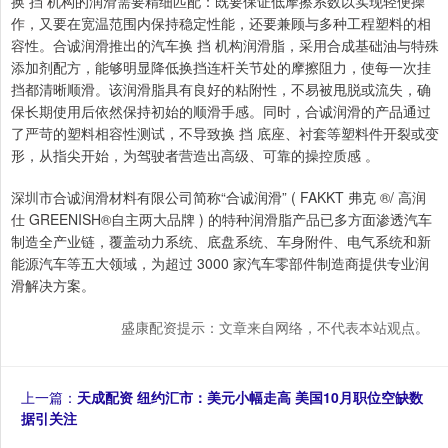
换 挡 机构的润滑需要精细匹配：既要保证低摩擦系数以实现轻便操
作，又要在宽温范围内保持稳定性能，还要兼顾与多种工程塑料的相
容性。合诚润滑推出的汽车换 挡 机构润滑脂，采用合成基础油与特殊
添加剂配方，能够明显降低换挡连杆关节处的摩擦阻力，使每一次挂
挡都清晰顺滑。该润滑脂具有良好的粘附性，不易被甩脱或流失，确
保长期使用后依然保持初始的顺滑手感。同时，合诚润滑的产品通过
了严苛的塑料相容性测试，不导致换 挡 底座、衬套等塑料件开裂或变
形，从指尖开始，为驾驶者营造出高级、可靠的操控质感 。
深圳市合诚润滑材料有限公司简称“合诚润滑” ( FAKKT 弗克 ®/ 高润
仕 GREENISH®自主两大品牌 ) 的特种润滑脂产品已多方面渗透汽车
制造全产业链，覆盖动力系统、底盘系统、车身附件、电气系统和新
能源汽车等五大领域，为超过 3000 家汽车零部件制造商提供专业润
滑解决方案。
盛康配资提示：文章来自网络，不代表本站观点。
上一篇：
天成配资 纽约汇市：美元小幅走高 美国10月职位空缺数
据引关注