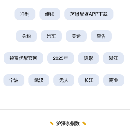
净利
继续
茗恩配资APP下载
关税
汽车
美途
警告
锦富优配官网
2025年
隐形
浙江
宁波
武汉
无人
长江
商业
沪深京指数