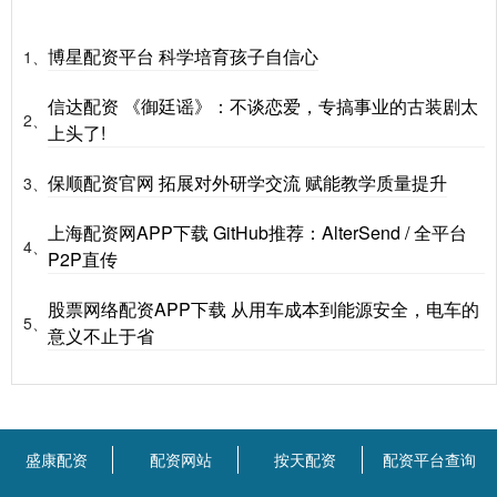
博星配资平台 科学培育孩子自信心
1、
信达配资 《御廷谣》：不谈恋爱，专搞事业的古装剧太
2、
上头了!
保顺配资官网 拓展对外研学交流 赋能教学质量提升
3、
上海配资网APP下载 GitHub推荐：AlterSend / 全平台
4、
P2P直传
股票网络配资APP下载 从用车成本到能源安全，电车的
5、
意义不止于省
盛康配资
配资网站
按天配资
配资平台查询