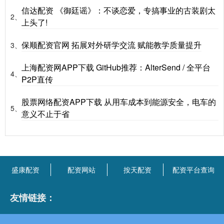
信达配资 《御廷谣》：不谈恋爱，专搞事业的古装剧太
2、
上头了!
保顺配资官网 拓展对外研学交流 赋能教学质量提升
3、
上海配资网APP下载 GitHub推荐：AlterSend / 全平台
4、
P2P直传
股票网络配资APP下载 从用车成本到能源安全，电车的
5、
意义不止于省
盛康配资
配资网站
按天配资
配资平台查询
友情链接：