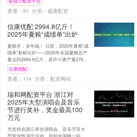
银铺子配资平台
虎：今日财富指....
查看：
91
分类：
盛康配资
信康优配 2994.8亿斤！
2025年夏粮“成绩单”出炉
夏粮丰，全年稳！ 日前，2025年夏粮“成
绩单”新鲜出炉——2025年全国夏粮总产
量达到2994.8亿斤，其中小麦产量2763.2
亿斤，实现稳产丰收。 国家统计....
信康优配
查看：
114
分类：
配资网站
瑞和网配资平台 浙江对
2025年大型演唱会及音乐
节进行奖补，奖金最高100
万元
为支持在浙江举办演唱会、音乐节等大
型营业性演出活动，鼓励全国唯一站、