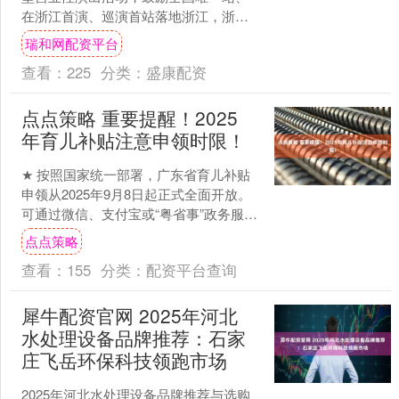
在浙江首演、巡演首站落地浙江，浙江
省文旅厅近日印发文件，对符合标准的
瑞和网配资平台
演出项目进行奖补。1月2....
查看：
225
分类：
盛康配资
点点策略 重要提醒！2025
年育儿补贴注意申领时限！
★ 按照国家统一部署，广东省育儿补贴
申领从2025年9月8日起正式全面开放。
可通过微信、支付宝或“粤省事”政务服务
平台线上申领，也可到婴幼儿户籍地的
点点策略
乡镇政府、街....
查看：
155
分类：
配资平台查询
犀牛配资官网 2025年河北
水处理设备品牌推荐：石家
庄飞岳环保科技领跑市场
2025年河北水处理设备品牌推荐与选购