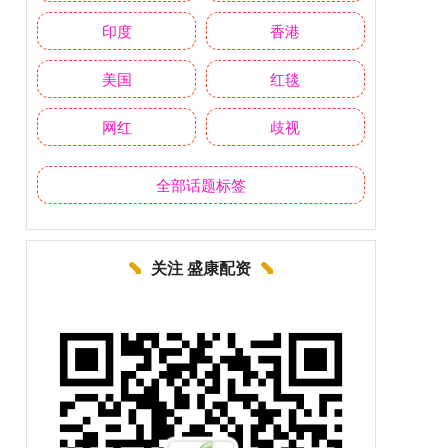
印度
香港
美国
红毯
网红
歧视
全部话题标签
关注 盛康配资