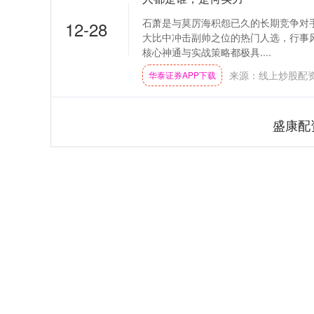
石萧是与莫厉海积怨已久的长期竞争对
12-28
大比中冲击副帅之位的热门人选，行事
核心神通与实战策略都极具....
来源：线上炒股配
华泰证券APP下载
盛康配