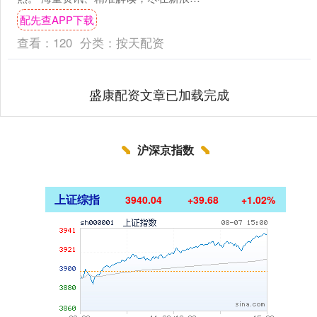
经APP....
配先查APP下载
查看：
120
分类：
按天配资
盛康配资文章已加载完成
沪深京指数
上证综指
3940.04
+39.68
+1.02%