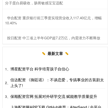
分子蛋白易吸收，肠胃敏感宝宝适配
​华合配资 重庆银行前三季度实现营业收入117.40亿元，增幅
10.40%
​按日配资 中三省上半年GDP超7.2万亿，内需潜力不断释放
最新文章
博星配资平台 科学培育孩子自信心
1、
信达配资 《御廷谣》：不谈恋爱，专搞事业的古装剧太
2、
上头了!
保顺配资官网 拓展对外研学交流 赋能教学质量提升
3、
上海配资网APP下载 GitHub推荐：AlterSend / 全平台