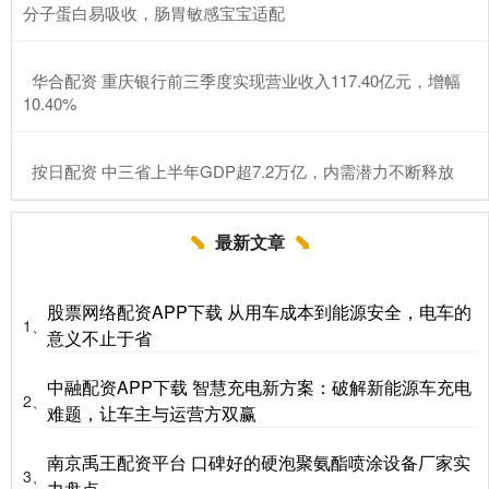
分子蛋白易吸收，肠胃敏感宝宝适配
​华合配资 重庆银行前三季度实现营业收入117.40亿元，增幅
10.40%
​按日配资 中三省上半年GDP超7.2万亿，内需潜力不断释放
最新文章
股票网络配资APP下载 从用车成本到能源安全，电车的
1、
意义不止于省
中融配资APP下载 智慧充电新方案：破解新能源车充电
2、
难题，让车主与运营方双赢
南京禹王配资平台 口碑好的硬泡聚氨酯喷涂设备厂家实
3、
力盘点