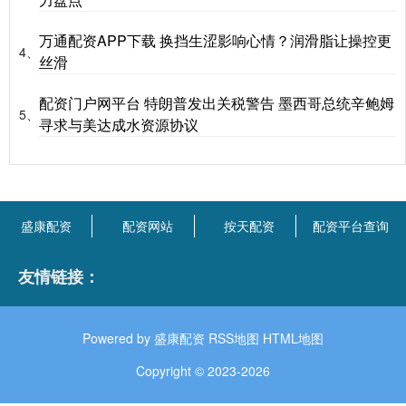
万通配资APP下载 换挡生涩影响心情？润滑脂让操控更
4、
丝滑
配资门户网平台 特朗普发出关税警告 墨西哥总统辛鲍姆
5、
寻求与美达成水资源协议
盛康配资
配资网站
按天配资
配资平台查询
友情链接：
Powered by
盛康配资
RSS地图
HTML地图
Copyright
© 2023-2026