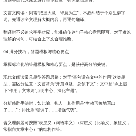
文言文阅读：则需“把握大意，译意为主”，不必纠结于个别生僻字
词。先通读全文理解大概内容，再逐句翻译。
翻译时不必追求字字对应，能准确传达句子核心意思即可。对于难以
理解的词句，可结合上下文合理推断。
04 满分技巧，答题模板与核心要点
掌握标准化的答题模板和核心要点，是获得高分的关键。
现代文阅读常见题型答题思路：对于“某句话在文中的作用”这类题
型，需区分位置：文首常为“开篇点题、总领下文”；文中起“承上启
下”作用；文末则“点明中心、深化主题”。
分析修辞手法时，如比喻、拟人，其作用是“生动形象地写出
了……”；排比则“强调了……增强气势”。
含义理解题可按照“表层义（词语本义）+深层义（比喻义、象征义，
常指向文章中心）”的结构作答。