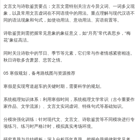
文言文与诗歌鉴赏要点：文言文需特别关注古今异义词、一词多义现
象，以及常用文言虚词在不同语境中的用法。重点理解与现代汉语不
同的语法现象和句式，如使动用法、意动用法、宾语前置等。
诗歌鉴赏则需把握常见意象的象征意义，如“月亮”常代表思乡，“梅
花”象征高洁。
同时关注诗歌中的节日、季节等元素，它们常与作者情感紧密相连。
秋日诗歌多含萧瑟、悲苦之情。
05 寒假规划，备考路线图与资源推荐
寒假是实现弯道超车的关键时期，需要科学的规划。
系统梳理知识体系：利用寒假时间，系统梳理文学常识（古今重要作
家作品、文学流派）、文言文实词虚词、特殊句式等基础知识。
分模块强化训练：针对现代文、文言文、诗歌鉴赏等不同模块进行专
项练习。练习时严格计时，模拟真实考场环境。
研究真题与总结模板：深入分析历年真题，把握命题规律和常见考