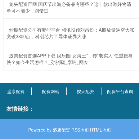
​龙头配资官网 国庆节出游必备品有哪些？这十款出游好物清
单可不能少，别错过
​炒股配资公司有哪些平台 和讯投顾刘昌松：A股放量逼空大涨
突破3800点，科创芯片半导体证券大涨
​股票配资首选APP下载 娱乐圈“女海王”，传“老实人”任重接盘
侠？如今生活怎样？_孙骁骁_李响_网友
盛康配资
配资网站
按天配资
配资平台查询
友情链接：
Powered by
盛康配资
RSS地图
HTML地图