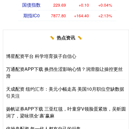
国债指数
229.69
+0.10
+0.04%
期指IC0
7877.80
+164.40
+2.13%
热点资讯
博星配资平台 科学培育孩子自信心
万通配资APP下载 换挡生涩影响心情？润滑脂让操控更丝
滑
天成配资 纽约汇市：美元小幅走高 美国10月职位空缺数据
引关注
扬帆证券APP下载 三亚红毯，叶童穿V领脸蛋紧致，吴昕圆
润了，梁咏琪全‘裹’赢麻
倍操盘配资 每一代人都有自己的赶集