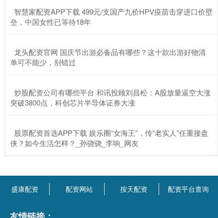
​智慧家配资APP下载 499元/支国产九价HPV疫苗击穿进口价壁
垒，中国女性已等待18年
​龙头配资官网 国庆节出游必备品有哪些？这十款出游好物清
单可不能少，别错过
​炒股配资公司有哪些平台 和讯投顾刘昌松：A股放量逼空大涨
突破3800点，科创芯片半导体证券大涨
​股票配资首选APP下载 娱乐圈“女海王”，传“老实人”任重接盘
侠？如今生活怎样？_孙骁骁_李响_网友
盛康配资
配资网站
按天配资
配资平台查询
友情链接：