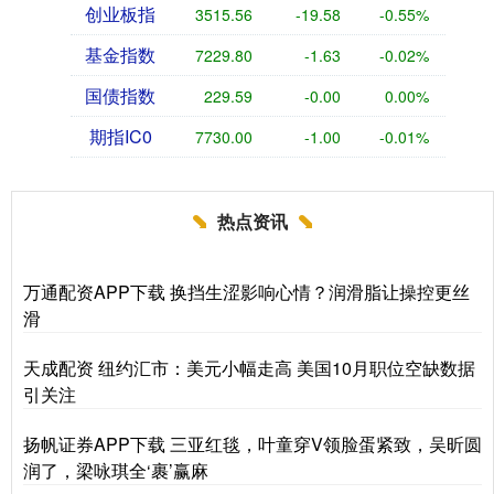
创业板指
3515.56
-19.58
-0.55%
基金指数
7229.80
-1.63
-0.02%
国债指数
229.59
-0.00
0.00%
期指IC0
7730.00
-1.00
-0.01%
热点资讯
万通配资APP下载 换挡生涩影响心情？润滑脂让操控更丝
滑
天成配资 纽约汇市：美元小幅走高 美国10月职位空缺数据
引关注
扬帆证券APP下载 三亚红毯，叶童穿V领脸蛋紧致，吴昕圆
润了，梁咏琪全‘裹’赢麻