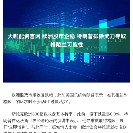
欧洲股票市场收复跌幅，此前美国总统特朗普表示，在其推进对
格陵兰的诉求时不会动用“过度武力”。
斯托克欧洲600指数收盘基本持平，此前一度下跌最多0.9%。特
朗普在达沃斯世界经济论坛的演讲中表示，他寻求就取得格陵兰展
开“立即谈判”。与此同时，据知情人士称，欧洲议会将推迟就批准欧