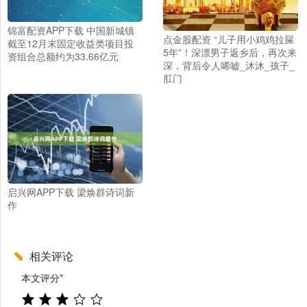
锦富配资APP下载 中国新城镇
点金股配资 “儿子用小鸡鸡拉屎
截至12月末固定收益类项目投
5年”！深漂男子返乡后，再次来
资组合总额约为33.66亿元
深，背后令人唏嘘_沐沐_孩子_
肛门
启兴网APP下载 梁焕群诗词新
作
相关评论
本文评分
*