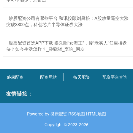
​炒股配资公司有哪些平台 和讯投顾刘昌松：A股放量逼空大涨
突破3800点，科创芯片半导体证券大涨
​股票配资首选APP下载 娱乐圈“女海王”，传“老实人”任重接盘
侠？如今生活怎样？_孙骁骁_李响_网友
盛康配资
配资网站
按天配资
配资平台查询
友情链接：
Powered by
盛康配资
RSS地图
HTML地图
Copyright
© 2023-2026