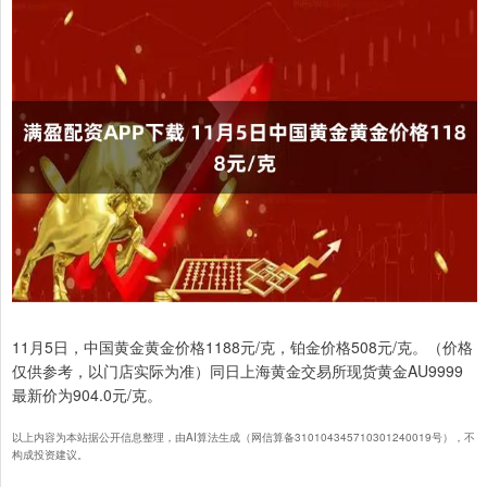
11月5日，中国黄金黄金价格1188元/克，铂金价格508元/克。（价格
仅供参考，以门店实际为准）同日上海黄金交易所现货黄金AU9999
最新价为904.0元/克。
以上内容为本站据公开信息整理，由AI算法生成（网信算备310104345710301240019号），不
构成投资建议。