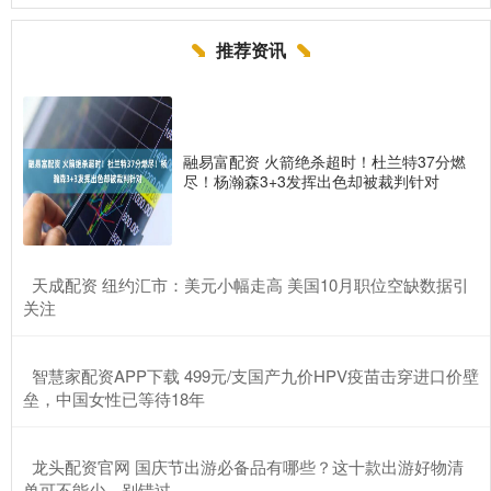
推荐资讯
融易富配资 火箭绝杀超时！杜兰特37分燃
尽！杨瀚森3+3发挥出色却被裁判针对
​天成配资 纽约汇市：美元小幅走高 美国10月职位空缺数据引
关注
​智慧家配资APP下载 499元/支国产九价HPV疫苗击穿进口价壁
垒，中国女性已等待18年
​龙头配资官网 国庆节出游必备品有哪些？这十款出游好物清
单可不能少，别错过