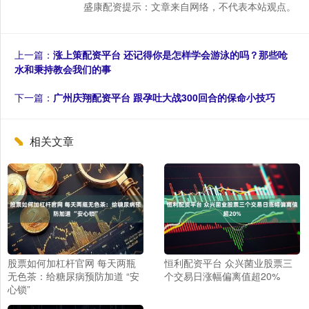
盛康配资提示：文章来自网络，不代表本站观点。
上一篇：
涨上策配资平台 还记得你是怎样学会游泳的吗？那些呛
水和秉持教会我们的事
下一篇：
广州庆翔配资平台 跟孕吐大战300回合的保命小技巧
相关文章
股票如何加杠杆官网 每天两瓶
恒利配资平台 众兴菌业股票三
无色茶：给糖尿病预防加道 “安
个交易日涨幅偏离值超20%
心锁”