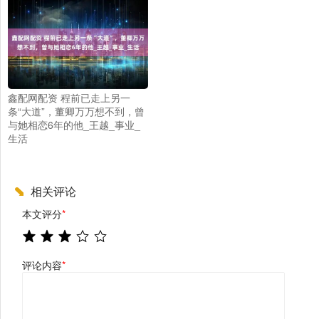
鑫配网配资 程前已走上另一
条“大道”，董卿万万想不到，曾
与她相恋6年的他_王越_事业_
生活
相关评论
本文评分
*
评论内容
*