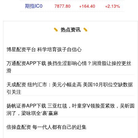
期指IC0
7877.80
+164.40
+2.13%
热点资讯
博星配资平台 科学培育孩子自信心
万通配资APP下载 换挡生涩影响心情？润滑脂让操控更丝
滑
天成配资 纽约汇市：美元小幅走高 美国10月职位空缺数据
引关注
扬帆证券APP下载 三亚红毯，叶童穿V领脸蛋紧致，吴昕圆
润了，梁咏琪全‘裹’赢麻
倍操盘配资 每一代人都有自己的赶集