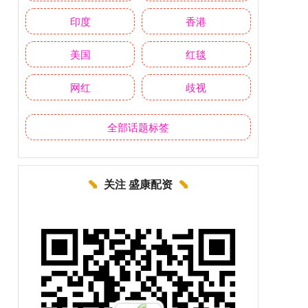
印度
香港
美国
红毯
网红
歧视
全部话题标签
关注 盛康配资