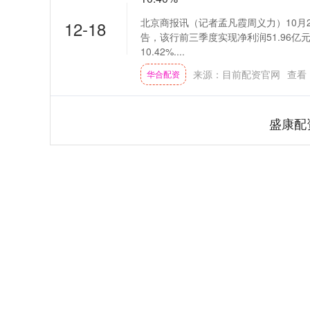
北京商报讯（记者孟凡霞周义力）10月2
12-18
告，该行前三季度实现净利润51.96亿
10.42%....
来源：目前配资官网
查看
华合配资
盛康配