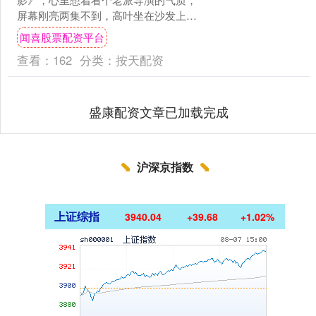
屏幕刚亮两集不到，高叶坐在沙发上不
动弹，镜头一直贴着她的脸，泪滑着下
闻喜股票配资平台
巴，呼吸发紧，肩一抽一抽。 ....
查看：
162
分类：
按天配资
盛康配资文章已加载完成
沪深京指数
上证综指
3940.04
+39.68
+1.02%