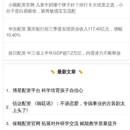
​小额配资官网 儿童牛奶哪个牌子好？排行 8 大优质之选，小
分子蛋白易吸收，肠胃敏感宝宝适配
​华合配资 重庆银行前三季度实现营业收入117.40亿元，增幅
10.40%
​按日配资 中三省上半年GDP超7.2万亿，内需潜力不断释放
最新文章
博星配资平台 科学培育孩子自信心
1、
信达配资 《御廷谣》：不谈恋爱，专搞事业的古装剧太
2、
上头了!
保顺配资官网 拓展对外研学交流 赋能教学质量提升
3、