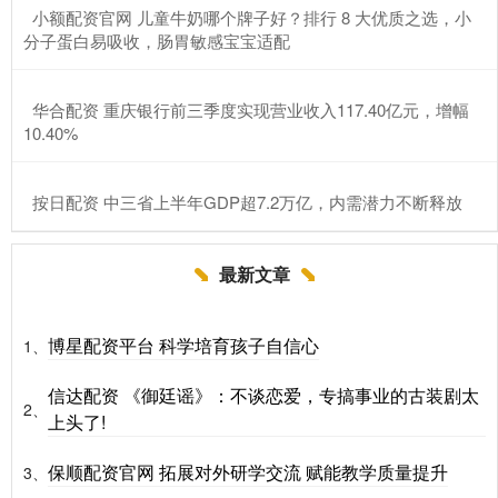
​小额配资官网 儿童牛奶哪个牌子好？排行 8 大优质之选，小
分子蛋白易吸收，肠胃敏感宝宝适配
​华合配资 重庆银行前三季度实现营业收入117.40亿元，增幅
10.40%
​按日配资 中三省上半年GDP超7.2万亿，内需潜力不断释放
最新文章
博星配资平台 科学培育孩子自信心
1、
信达配资 《御廷谣》：不谈恋爱，专搞事业的古装剧太
2、
上头了!
保顺配资官网 拓展对外研学交流 赋能教学质量提升
3、