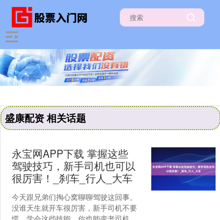
盛康配资 相关话题
永宝网APP下载 掌握这些
驾驶技巧，新手司机也可以
很厉害！_刹车_行人_大车
今天跟兄弟们掏心窝聊聊驾驶这回事。
没谁天生就开车很厉害，新手司机不要
慌，学会这些技能，你也能变老司机！