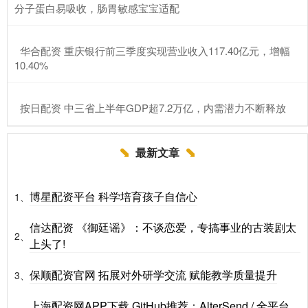
分子蛋白易吸收，肠胃敏感宝宝适配
​华合配资 重庆银行前三季度实现营业收入117.40亿元，增幅
10.40%
​按日配资 中三省上半年GDP超7.2万亿，内需潜力不断释放
最新文章
博星配资平台 科学培育孩子自信心
1、
信达配资 《御廷谣》：不谈恋爱，专搞事业的古装剧太
2、
上头了!
保顺配资官网 拓展对外研学交流 赋能教学质量提升
3、
上海配资网APP下载 GitHub推荐：AlterSend / 全平台